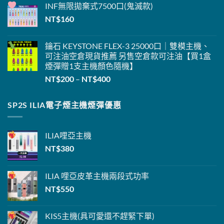
INF無限
拋棄式
7500口(鬼滅款)
NT$
160
鑰石 KEYSTONE FLEX-3 25000口｜雙模主機、
可注油空倉現貨推薦 另售空倉款可注油【買1盒
煙彈贈1支主機
顏色隨機】
價
NT$
200
–
NT$
400
格
範
SP2S ILIA電子煙主機煙彈優惠
圍：
NT$200
到
ILIA
哩亞主機
NT$400
NT$
380
ILIA 哩亞
皮革主機
兩段式功率
NT$
550
KIS5主機
(具可愛還不趕緊下單
)