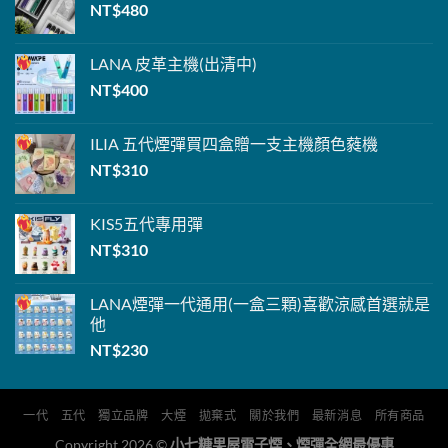
NT$
480
LANA
皮革主機(出清中)
NT$
400
ILIA 五代煙彈
買四盒贈一支主機
顏色蕤機
NT$
310
KIS5
五代專用彈
NT$
310
LANA煙彈
一代通用(一盒三顆)喜歡涼感首選就是
他
NT$
230
一代
五代
獨立品牌
大煙
拋棄式
關於我們
最新消息
所有商品
Copyright 2026 ©
小七糖果屋電子煙、煙彈全網最優惠