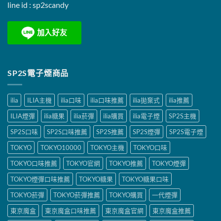
line id :
sp2scandy
SP2S電子煙商品
ilia
ILIA主機
ilia口味
ilia口味推薦
ilia拋棄式
ilia推薦
ILIA煙彈
ilia糖果
ilia菸彈
ilia購買
ilia電子煙
SP2S主機
SP2S口味
SP2S口味推薦
SP2S推薦
SP2S煙彈
SP2S電子煙
TOKYO
TOKYO10000
TOKYO主機
TOKYO口味
TOKYO口味推薦
TOKYO官網
TOKYO推薦
TOKYO煙彈
TOKYO煙彈口味推薦
TOKYO糖果
TOKYO糖果口味
TOKYO菸彈
TOKYO菸彈推薦
TOKYO購買
一代煙彈
東京魔盒
東京魔盒口味推薦
東京魔盒官網
東京魔盒推薦