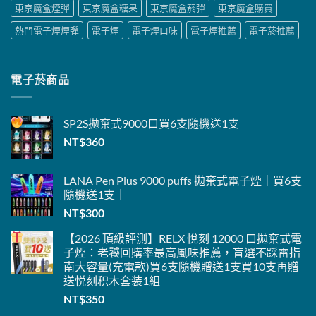
東京魔盒煙彈
東京魔盒糖果
東京魔盒菸彈
東京魔盒購買
熱門電子煙煙彈
電子煙
電子煙口味
電子煙推薦
電子菸推薦
電子菸商品
SP2S
拋棄式
9000口
買6支隨機送1支
NT$
360
LANA Pen Plus 9000 puffs 拋棄式電子煙｜買6支
隨機送1支｜
NT$
300
【2026 頂級評測】RELX 悅刻 12000 口拋棄式電
子煙：老饕回購率最高風味推薦，盲選不踩雷指
南大容量(充電款)
買6支隨機贈送1支
買10支再贈
送悦刻积木套装1組
NT$
350