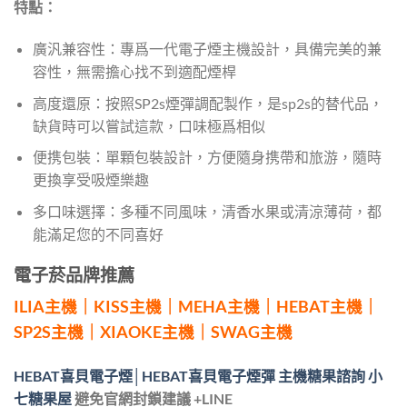
特點：
廣汎兼容性：專爲一代電子煙主機設計，具備完美的兼
容性，無需擔心找不到適配煙桿
高度還原：按照SP2s煙彈調配製作，是sp2s的替代品，
缺貨時可以嘗試這款，口味極爲相似
便携包裝：單顆包裝設計，方便隨身携帶和旅游，隨時
更換享受吸煙樂趣
多口味選擇：多種不同風味，清香水果或清涼薄荷，都
能滿足您的不同喜好
電子菸品牌推薦
ILIA主機
｜
KISS主機
｜
MEHA主機
｜
HEBAT主機
｜
SP2S主機
｜
XIAOKE主機
｜
SWAG主機
HEBAT喜貝電子煙│HEBAT喜貝電子煙彈 主機糖果諮詢 小
七糖果屋
避免官網封鎖建議 +LINE