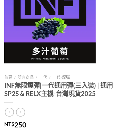
首頁
/
所有商品
/
一代
/
一代-煙彈
INF無限煙彈|一代通用彈(三入裝) | 通用
SP2S & RELX主機-台灣現貨2025
250
NT$