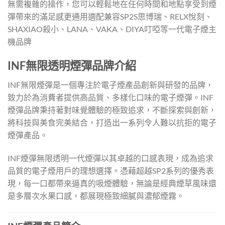
無需複雜的操作，您可以輕鬆地在任何時間和地點享受到煙
彈帶來的滿足感更通用適配兼容SP2S思博瑞、RELX悅刻、
SHAXIAO殺小、LANA、VAKA、DIYA叮啞等一代電子煙主
機品牌
INF無限透明煙彈品牌介紹
INF無限煙彈是一個專注於電子煙產品創新與研發的品牌，
致力於為消費者提供高品質、多樣化口味的電子煙彈。INF
煙彈品牌秉持著對味覺體驗的極致追求，不斷探索與創新，
將科技與美食完美結合，打造出一系列令人難以抗拒的電子
煙彈產品。
INF煙彈無限透明一代煙彈以其卓越的口感表現，成為追求
品質的電子煙用戶的理想選擇。憑藉超越SP2系列的優秀表
現，每一口都帶來逼真的吸煙體驗，無論是經典煙草風味還
是多層次水果口感，都展現極致細膩與濃郁煙霧。