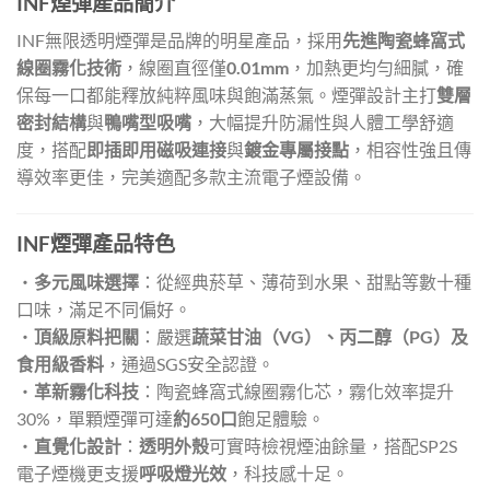
INF煙彈產品簡介
INF無限透明煙彈是品牌的明星產品，採用
先進陶瓷蜂窩式
線圈霧化技術
，線圈直徑僅
0.01mm
，加熱更均勻細膩，確
保每一口都能釋放純粹風味與飽滿蒸氣。煙彈設計主打
雙層
密封結構
與
鴨嘴型吸嘴
，大幅提升防漏性與人體工學舒適
度，搭配
即插即用磁吸連接
與
鍍金專屬接點
，相容性強且傳
導效率更佳，完美適配多款主流電子煙設備。
INF煙彈產品特色
・
多元風味選擇
：從經典菸草、薄荷到水果、甜點等數十種
口味，滿足不同偏好。
・
頂級原料把關
：嚴選
蔬菜甘油（VG）、丙二醇（PG）及
食用級香料
，通過SGS安全認證。
・
革新霧化科技
：陶瓷蜂窩式線圈霧化芯，霧化效率提升
30%，單顆煙彈可達
約650口
飽足體驗。
・
直覺化設計
：
透明外殼
可實時檢視煙油餘量，搭配SP2S
電子煙機更支援
呼吸燈光效
，科技感十足。