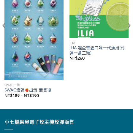
ILIA
ILIA 哩亞雪碧口味一代通用(菸
彈一盒三顆)
NT$
260
SWAG一代
SWAG煙彈
出清-無售後
價
NT$
189
–
NT$
190
格
範
圍：
NT$189
到
NT$190
小七糖果屋電子煙主機煙彈販售