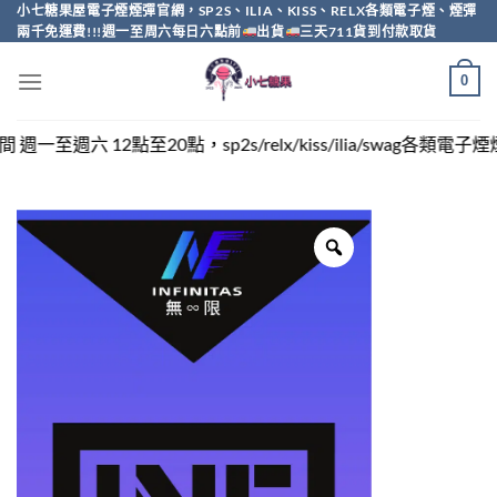
Skip
小七糖果屋電子煙煙彈官網，SP2S、ILIA、KISS、RELX各類電子煙、煙彈
兩千免運費!!!週一至周六每日六點前
出貨
三天711貨到付款取貨
to
content
0
點至20點，sp2s/relx/kiss/ilia/swag各類電子煙煙彈