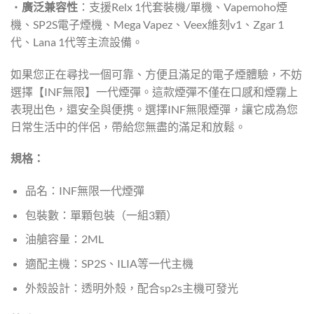
・
廣泛兼容性
：支援Relx 1代套裝機/單機、Vapemoho煙
機、SP2S電子煙機、Mega Vapez、Veex維刻v1、Zgar 1
代、Lana 1代等主流設備。
如果您正在尋找一個可靠、方便且滿足的電子煙體驗，不妨
選擇【INF無限】一代煙彈。這款煙彈不僅在口感和煙霧上
表現出色，還安全與便携。選擇INF無限煙彈，讓它成為您
日常生活中的伴侶，帶給您無盡的滿足和放鬆。
規格：
品名：INF無限一代煙彈
包裝數：單顆包裝（一組3顆）
油艙容量：2ML
適配主機：SP2S、ILIA等一代主機
外殼設計：透明外殼，配合sp2s主機可發光