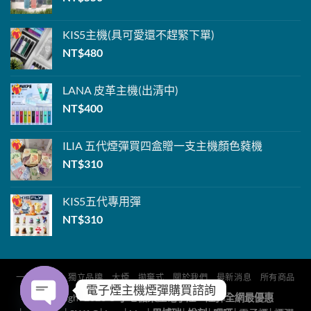
KIS5主機
(具可愛還不趕緊下單
)
NT$
480
LANA
皮革主機(出清中)
NT$
400
ILIA 五代煙彈
買四盒贈一支主機
顏色蕤機
NT$
310
KIS5
五代專用彈
NT$
310
一代
五代
獨立品牌
大煙
拋棄式
關於我們
最新消息
所有商品
電子煙主機煙彈購買諮詢
Copyright 2026 ©
小七糖果屋電子煙、煙彈全網最優惠