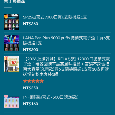
電子菸商品
SP2S
拋棄式
9000口
買6支隨機送1支
NT$
360
LANA Pen Plus 9000 puffs 拋棄式電子煙｜買6支
隨機送1支｜
NT$
300
【2026 頂級評測】RELX 悅刻 12000 口拋棄式電
子煙：老饕回購率最高風味推薦，盲選不踩雷指
南大容量(充電款)
買6支隨機贈送1支
買10支再贈
送悦刻积木套装1組
評分
5.00
NT$
350
滿分 5
INF無限
拋棄式
7500口(鬼滅款)
NT$
160