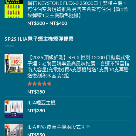
鑰石 KEYSTONE FLEX-3 25000口｜雙模主機、
可注油空倉現貨推薦 另售空倉款可注油【買1盒
煙彈贈1支主機
顏色隨機】
價
NT$
200
–
NT$
400
格
範
SP2S ILIA電子煙主機煙彈優惠
圍：
NT$200
到
【2026 頂級評測】RELX 悅刻 12000 口拋棄式電
NT$400
子煙：老饕回購率最高風味推薦，盲選不踩雷指
南大容量(充電款)
買6支隨機贈送1支
買10支再贈
送悦刻积木套装1組
評分
5.00
NT$
350
滿分 5
ILIA
哩亞主機
NT$
380
ILIA 哩亞
皮革主機
兩段式功率
NT$
550