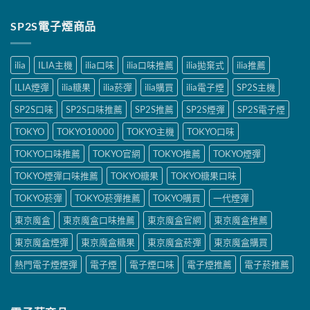
SP2S電子煙商品
ilia
ILIA主機
ilia口味
ilia口味推薦
ilia拋棄式
ilia推薦
ILIA煙彈
ilia糖果
ilia菸彈
ilia購買
ilia電子煙
SP2S主機
SP2S口味
SP2S口味推薦
SP2S推薦
SP2S煙彈
SP2S電子煙
TOKYO
TOKYO10000
TOKYO主機
TOKYO口味
TOKYO口味推薦
TOKYO官網
TOKYO推薦
TOKYO煙彈
TOKYO煙彈口味推薦
TOKYO糖果
TOKYO糖果口味
TOKYO菸彈
TOKYO菸彈推薦
TOKYO購買
一代煙彈
東京魔盒
東京魔盒口味推薦
東京魔盒官網
東京魔盒推薦
東京魔盒煙彈
東京魔盒糖果
東京魔盒菸彈
東京魔盒購買
熱門電子煙煙彈
電子煙
電子煙口味
電子煙推薦
電子菸推薦