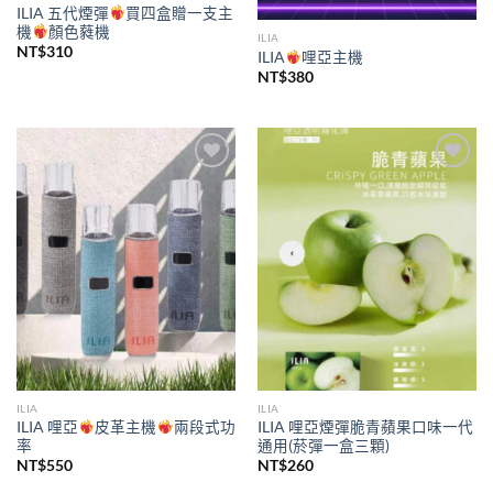
ILIA 五代煙彈
買四盒贈一支主
機
顏色蕤機
ILIA
NT$
310
ILIA
哩亞主機
NT$
380
Add to
Add to
wishlist
wishlist
ILIA
ILIA
ILIA 哩亞
皮革主機
兩段式功
ILIA 哩亞煙彈脆青蘋果口味一代
率
通用(菸彈一盒三顆)
NT$
550
NT$
260