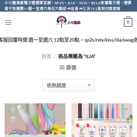
Skip
小七糖果屋電子煙煙彈官網，SP2S、ILIA、KISS、RELX各類電子煙、煙彈
兩千免運費!!!週一至周六每日六點前
出貨
三天711貨到付款取貨
to
content
0
一至週六 12點至20點，sp2s/relx/kiss/ilia/swa
首頁
/
商品標籤為 “ILIA”
篩選
Add to
Add to
wishlist
wishlist