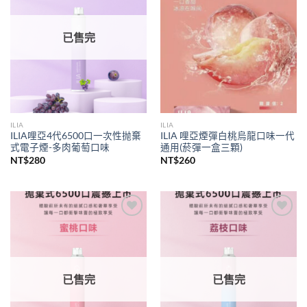
已售完
ILIA
ILIA
ILIA哩亞4代6500口一次性抛棄
ILIA 哩亞煙彈白桃烏龍口味一代
式電子煙-多肉葡萄口味
通用(菸彈一盒三顆)
NT$
280
NT$
260
Add to
Add to
wishlist
wishlist
已售完
已售完